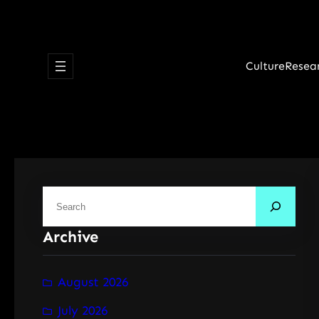
Skip
to
content
Culture
Resea
S
e
Archive
a
r
c
August 2026
h
July 2026