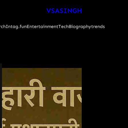
VSASINGH
rch
Intag.fun
Entertainment
Tech
Biography
trends