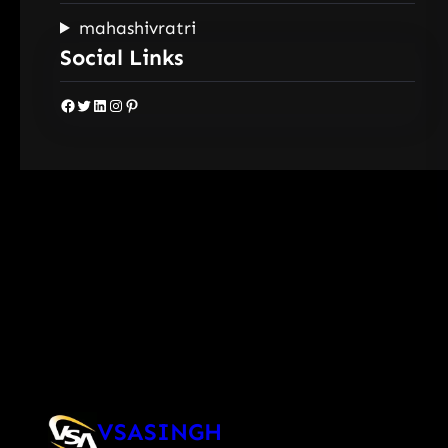
mahashivratri
Social Links
Facebook
Twitter
LinkedIn
Instagram
Pinterest
VSASINGH