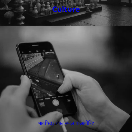
Culture
भावचित्र जालस्थल कलावीथिः