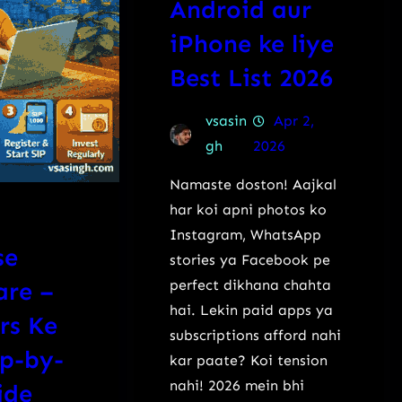
Android aur
iPhone ke liye
Best List 2026
vsasin
Apr 2,
gh
2026
Namaste doston! Aajkal
har koi apni photos ko
Instagram, WhatsApp
se
stories ya Facebook pe
are –
perfect dikhana chahta
hai. Lekin paid apps ya
rs Ke
subscriptions afford nahi
ep-by-
kar paate? Koi tension
nahi! 2026 mein bhi
ide