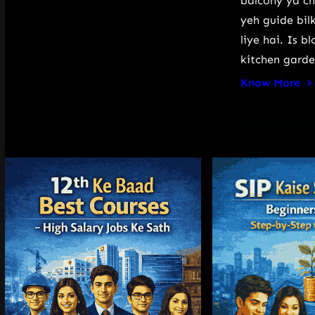
balcony ya ch
yeh guide bil
liye hai. Is 
kitchen gard
Know More