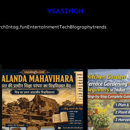
VSASINGH
rch
Intag.fun
Entertainment
Tech
Biography
trends