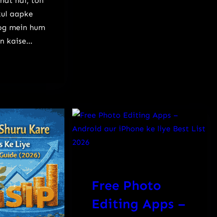
hat hai, toh
kul aapke
blog mein hum
en kaise…
Free Photo
Editing Apps –