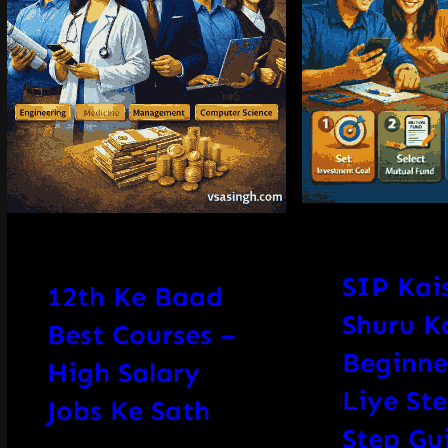
SIP Kai
12th Ke Baad
Shuru K
Best Courses –
Beginne
High Salary
Liye St
Jobs Ke Sath
Step Gu