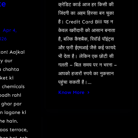
te
क्रेडिट कार्ड आज हर किसी की
जिंदगी का अहम हिस्सा बन चुका
है। Credit Card Bill यह न
Apr 4,
केवल खरीदारी को आसान बनाता
026
है, बल्कि कैशबैक, रिवॉर्ड पॉइंट्स
और फ्री ईएमआई जैसे कई फायदे
on! Aajkal
भी देता है। लेकिन एक छोटी सी
hy aur
गलती – बिल समय पर न भरना –
a chahta
आपको हजारों रुपये का नुकसान
ket ki
पहुंचा सकती है।…
 chemicals
Know More
badh rahi
g ghar par
n lagane ki
he hain.
as terrace,