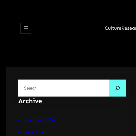
Skip
to
content
Culture
Resea
S
e
Archive
a
r
c
August 2026
h
July 2026