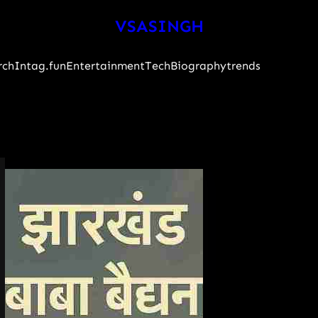
VSASINGH
rch
Intag.fun
Entertainment
Tech
Biography
trends