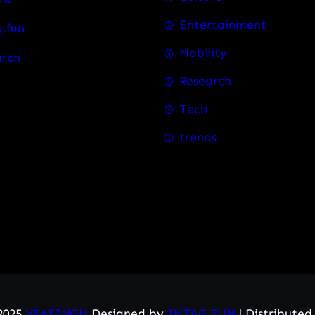
Entertainment
.fun
Mobility
arch
Research
Tech
trends
2025
VSASINGH
Designed by
INTAG.FUN
| Distribute