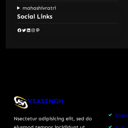
mahashivratri
Social Links
Facebook
Twitter
LinkedIn
Instagram
Pinterest
VSASINGH
Ente
Nsectetur adipisicing elit, sed do
eiusmod tempor incididunt ut
Cultu