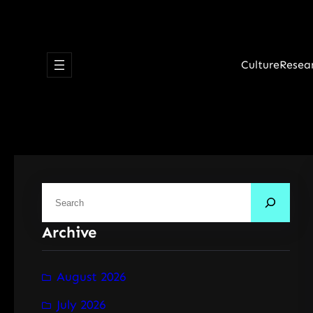
Skip
to
content
Culture
Resea
S
e
Archive
a
r
c
August 2026
h
July 2026