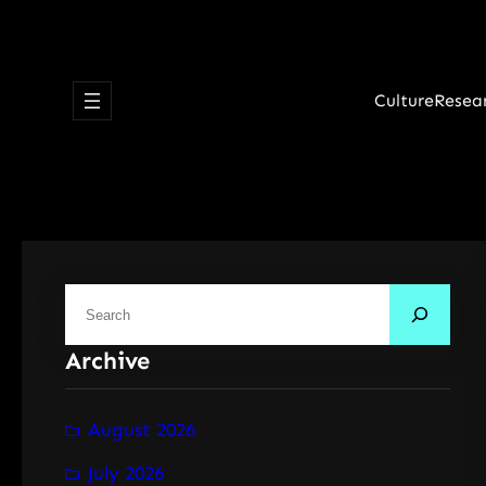
Skip
to
content
Culture
Resea
S
e
Archive
a
r
c
August 2026
h
July 2026