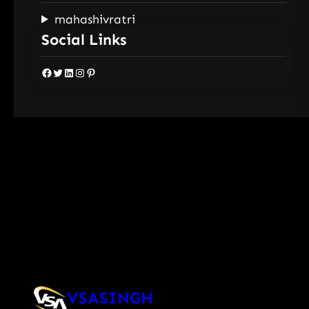
mahashivratri
Social Links
Facebook
Twitter
LinkedIn
Instagram
Pinterest
VSASINGH