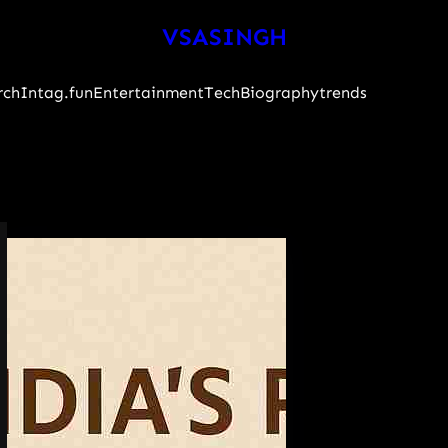
VSASINGH
rch
Intag.fun
Entertainment
Tech
Biography
trends