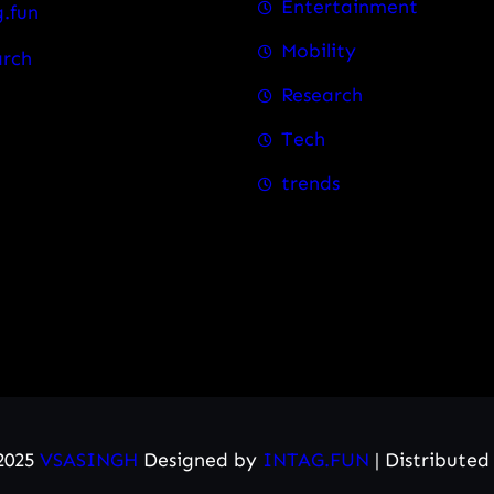
Entertainment
.fun
Mobility
arch
Research
Tech
trends
2025
VSASINGH
Designed by
INTAG.FUN
| Distribute