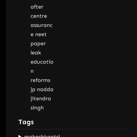
Tags
mahashivratri