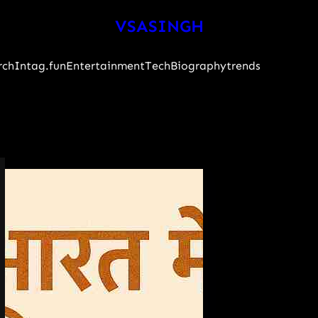
VSASINGH
rch
Intag.fun
Entertainment
Tech
Biography
trends