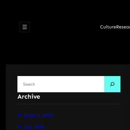
Skip
to
content
Culture
Resea
S
e
Archive
a
r
c
August 2026
h
July 2026