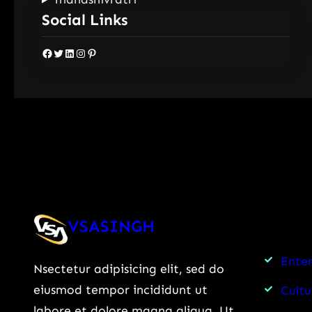
Social Links
Facebook
Twitter
LinkedIn
Instagram
Pinterest
VSASINGH
Ente
Nsectetur adipisicing elit, sed do
eiusmod tempor incididunt ut
Cultu
labore et dolore magna aliqua. Ut