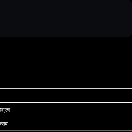
िश्रण
त्सव