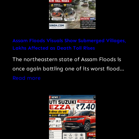
Biography:
Know
प्रदीप
रावत
का
जीवन,
Assam Floods Visuals Show Submerged Villages,
Lakhs Affected as Death Toll Rises
करियर,
फिल्में,
The northeastern state of Assam Floods is
‘महाभारत’
once again battling one of its worst flood…
के
:
Read more
अश्वत्थामा
Assam
से
Floods
‘गजनी’
Visuals
तक
Show
का
Submerged
सफर
Villages,