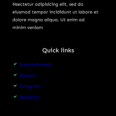
Nsectetur adipisicing elit, sed do
Lakh:
eiusmod tempor incididunt ut labore et
जानिए
dolore magna aliqua. Ut enim ad
पूरी
minim veniam
कीमत
और
क्यों
Quick links
मची
है
Entertainment
इस
SUV
Culture
की
Intag.fun
चर्चा?
Research