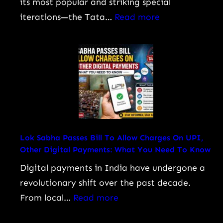
its most popular and striking special
:
iterations—the Tata…
Read more
Tata
Nexon
Camo
Edition
Launched
at
Rs
9.99
Lok Sabha Passes Bill To Allow Charges On UPI,
Other Digital Payments: What You Need To Know
Lakh:
Price,
Digital payments in India have undergone a
Features,
revolutionary shift over the past decade.
Engine
:
From local…
Read more
Specs,
Lok