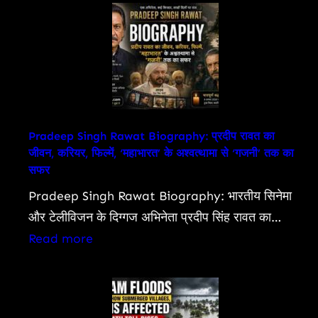
and
Sabha
Detailed
Passes
Review
Bill
To
Allow
Charges
On
Pradeep Singh Rawat Biography: प्रदीप रावत का
जीवन, करियर, फिल्में, ‘महाभारत’ के अश्वत्थामा से ‘गजनी’ तक का
UPI,
सफर
Other
Pradeep Singh Rawat Biography: भारतीय सिनेमा
Digital
और टेलीविजन के दिग्गज अभिनेता प्रदीप सिंह रावत का…
Payments:
:
Read more
What
Pradeep
You
Singh
Need
Rawat
To