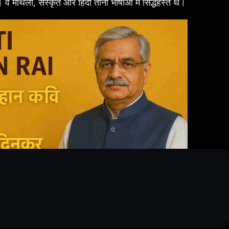
 मैथिली, संस्कृत और हिंदी तीनों भाषाओं में सिद्धहस्त थे।