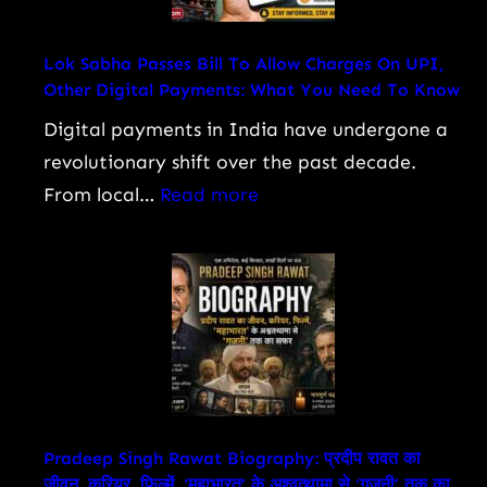
Rs
9.99
Lok Sabha Passes Bill To Allow Charges On UPI,
Other Digital Payments: What You Need To Know
Lakh:
Price,
Digital payments in India have undergone a
Features,
revolutionary shift over the past decade.
Engine
:
From local…
Read more
Specs,
Lok
and
Sabha
Detailed
Passes
Review
Bill
To
Allow
Charges
On
Pradeep Singh Rawat Biography: प्रदीप रावत का
जीवन, करियर, फिल्में, ‘महाभारत’ के अश्वत्थामा से ‘गजनी’ तक का
UPI,