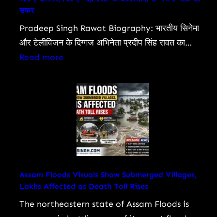
सफर
Other
Pradeep Singh Rawat Biography: भारतीय सिनेमा
Digital
और टेलीविजन के दिग्गज अभिनेता प्रदीप सिंह रावत का…
Payments:
:
Read more
What
Pradeep
You
Singh
Need
Rawat
To
Biography:
Know
प्रदीप
रावत
का
जीवन,
Assam Floods Visuals Show Submerged Villages,
Lakhs Affected as Death Toll Rises
करियर,
फिल्में,
The northeastern state of Assam Floods is
‘महाभारत’