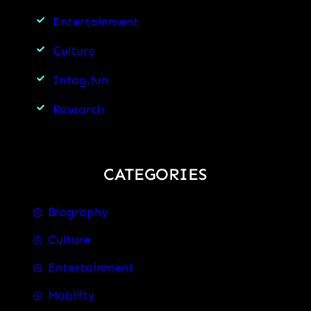
है
Entertainment
इस
SUV
Culture
की
Intag.fun
चर्चा?
Research
CATEGORIES
Biography
Culture
Entertainment
Mobility