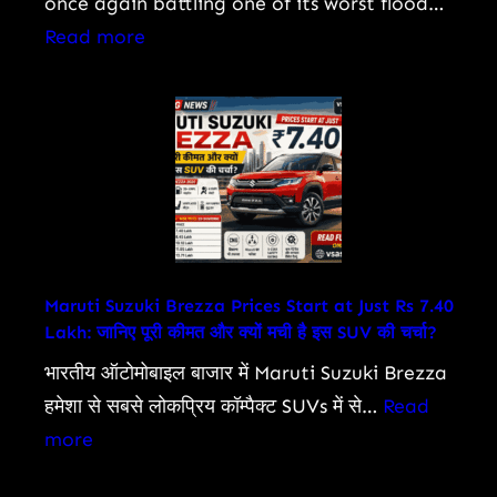
once again battling one of its worst flood…
के
:
Read more
अश्वत्थामा
Assam
से
Floods
‘गजनी’
Visuals
तक
Show
का
Submerged
सफर
Villages,
Lakhs
Affected
Maruti Suzuki Brezza Prices Start at Just Rs 7.40
Lakh: जानिए पूरी कीमत और क्यों मची है इस SUV की चर्चा?
as
Death
भारतीय ऑटोमोबाइल बाजार में Maruti Suzuki Brezza
Toll
हमेशा से सबसे लोकप्रिय कॉम्पैक्ट SUVs में से…
Read
Rises
:
more
Maruti