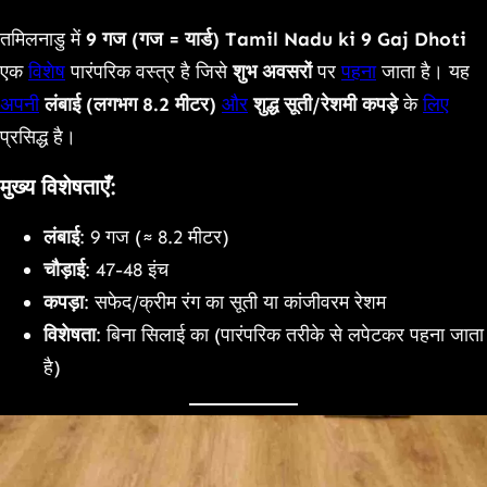
Link
तमिलनाडु में
9 गज (गज = यार्ड)
Tamil Nadu ki 9 Gaj Dhoti
एक
विशेष
पारंपरिक वस्त्र है जिसे
शुभ अवसरों
पर
पहना
जाता है। यह
अपनी
लंबाई (लगभग 8.2 मीटर)
और
शुद्ध सूती/रेशमी कपड़े
के
लिए
प्रसिद्ध है।
मुख्य विशेषताएँ:
लंबाई
: 9 गज (≈ 8.2 मीटर)
चौड़ाई
: 47-48 इंच
कपड़ा
: सफेद/क्रीम रंग का सूती या कांजीवरम रेशम
विशेषता
: बिना सिलाई का (पारंपरिक तरीके से लपेटकर पहना जाता
है)