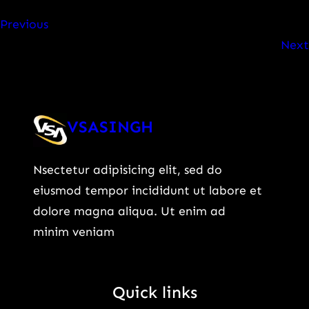
Suzuki
Previous
Brezza
Next
Prices
Start
at
Just
VSASINGH
Rs
7.40
Nsectetur adipisicing elit, sed do
Lakh:
eiusmod tempor incididunt ut labore et
जानिए
dolore magna aliqua. Ut enim ad
पूरी
minim veniam
कीमत
और
क्यों
Quick links
मची