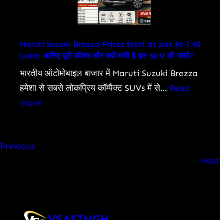
सफर
Villages,
Lakhs
Affected
Maruti Suzuki Brezza Prices Start at Just Rs 7.40
Lakh: जानिए पूरी कीमत और क्यों मची है इस SUV की चर्चा?
as
Death
भारतीय ऑटोमोबाइल बाजार में Maruti Suzuki Brezza
Toll
हमेशा से सबसे लोकप्रिय कॉम्पैक्ट SUVs में से…
Read
Rises
:
more
Maruti
Suzuki
Previous
Brezza
Next
Prices
Start
at
Just
VSASINGH