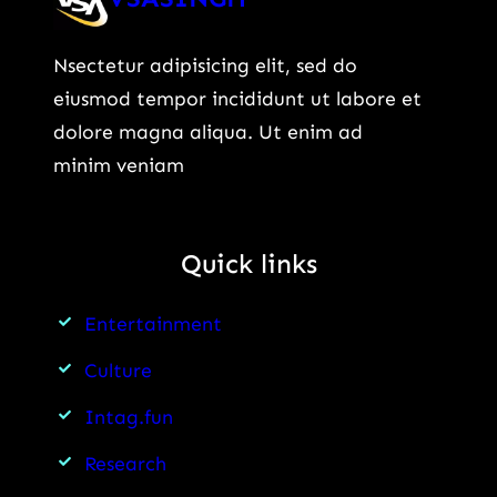
Rs
7.40
Nsectetur adipisicing elit, sed do
Lakh:
eiusmod tempor incididunt ut labore et
जानिए
dolore magna aliqua. Ut enim ad
पूरी
minim veniam
कीमत
और
क्यों
Quick links
मची
है
Entertainment
इस
SUV
Culture
की
Intag.fun
चर्चा?
Research