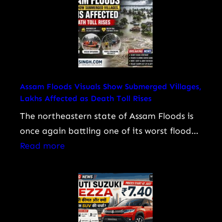
Rawat
To
Biography:
Know
प्रदीप
रावत
का
जीवन,
Assam Floods Visuals Show Submerged Villages,
Lakhs Affected as Death Toll Rises
करियर,
फिल्में,
The northeastern state of Assam Floods is
‘महाभारत’
once again battling one of its worst flood…
के
:
Read more
अश्वत्थामा
Assam
से
Floods
‘गजनी’
Visuals
तक
Show
का
Submerged