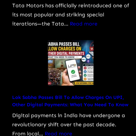
Tata Motors has officially reintroduced one of
its most popular and striking special
:
iterations—the Tata…
Read more
Tata
Nexon
Camo
Edition
Launched
at
Rs
9.99
Lok Sabha Passes Bill To Allow Charges On UPI,
Other Digital Payments: What You Need To Know
Lakh:
Price,
Digital payments in India have undergone a
Features,
revolutionary shift over the past decade.
Engine
:
From local…
Read more