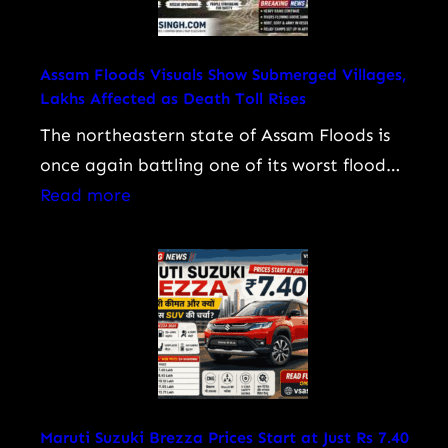
रावत
का
जीवन,
Assam Floods Visuals Show Submerged Villages,
Lakhs Affected as Death Toll Rises
करियर,
फिल्में,
The northeastern state of Assam Floods is
‘महाभारत’
once again battling one of its worst flood…
के
:
Read more
अश्वत्थामा
Assam
से
Floods
‘गजनी’
Visuals
तक
Show
का
Submerged
सफर
Villages,
Lakhs
Affected
Maruti Suzuki Brezza Prices Start at Just Rs 7.40