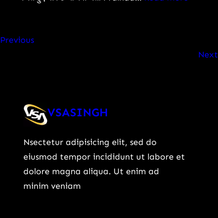
पूरी
प्रह्लाद
कीमत
जोशी
और
Previous
बने
क्यों
Next
केंद्रीय
मची
शिक्षा
है
मंत्री:
इस
जानिए
VSASINGH
SUV
कौन
की
हैं,
चर्चा?
Nsectetur adipisicing elit, sed do
क्यों
eiusmod tempor incididunt ut labore et
हुआ
dolore magna aliqua. Ut enim ad
यह
minim veniam
बड़ा
बदलाव
और