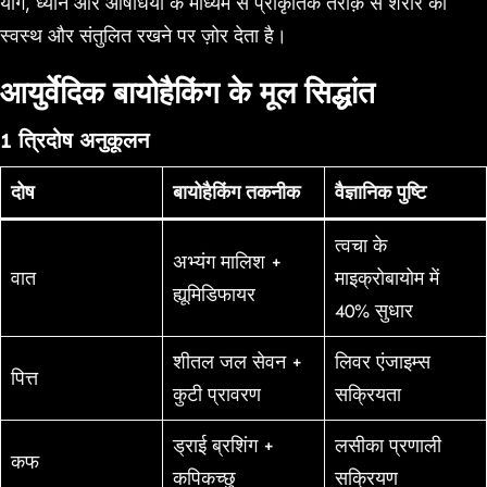
योग, ध्यान और औषधियों के माध्यम से प्राकृतिक तरीक़े से शरीर को
स्वस्थ और संतुलित रखने पर ज़ोर देता है।
आयुर्वेदिक बायोहैकिंग के मूल सिद्धांत
1 त्रिदोष अनुकूलन
दोष
बायोहैकिंग तकनीक
वैज्ञानिक पुष्टि
त्वचा के
अभ्यंग मालिश +
वात
माइक्रोबायोम में
ह्यूमिडिफायर
40% सुधार
शीतल जल सेवन +
लिवर एंजाइम्स
पित्त
कुटी प्रावरण
सक्रियता
ड्राई ब्रशिंग +
लसीका प्रणाली
कफ
कपिकच्छु
सक्रियण