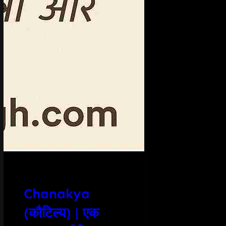
Chanakya
(कौटिल्य) | एक