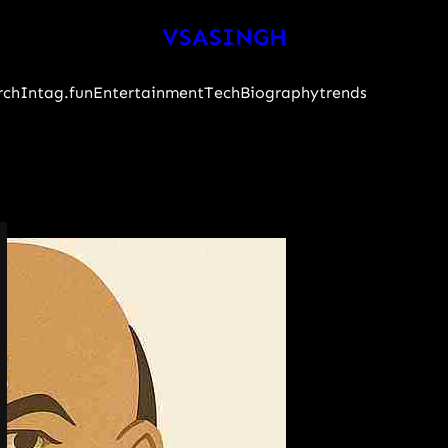
VSASINGH
rch
Intag.fun
Entertainment
Tech
Biography
trends