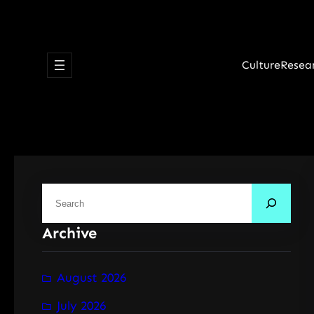
Skip
to
content
Culture
Resea
S
e
Archive
a
r
c
August 2026
h
July 2026