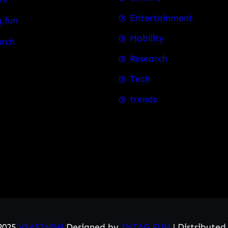
Entertainment
.fun
Mobility
arch
Research
Tech
trends
2025
VSASINGH
Designed by
INTAG.FUN
| Distribute