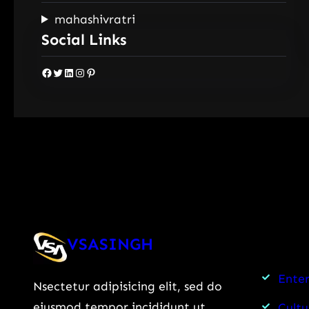
mahashivratri
Social Links
Facebook
Twitter
LinkedIn
Instagram
Pinterest
VSASINGH
Ente
Nsectetur adipisicing elit, sed do
eiusmod tempor incididunt ut
Cultu