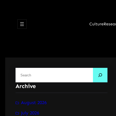
Skip
to
content
Culture
Resea
S
e
Archive
a
r
c
August 2026
h
July 2026