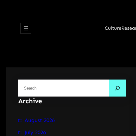
Skip
to
content
Culture
Resea
S
e
Archive
a
r
c
August 2026
h
July 2026