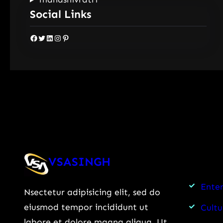
Social Links
Facebook
Twitter
LinkedIn
Instagram
Pinterest
VSASINGH
Ente
Nsectetur adipisicing elit, sed do
eiusmod tempor incididunt ut
Cultu
labore et dolore magna aliqua. Ut