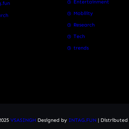
Entertainment
.fun
Mobility
arch
Research
Tech
trends
2025
VSASINGH
Designed by
INTAG.FUN
| Distribute