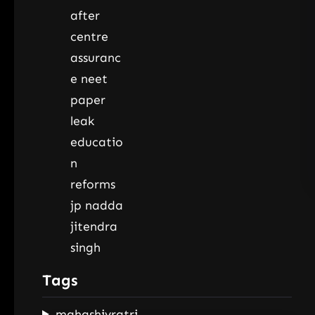
Tags
mahashivratri