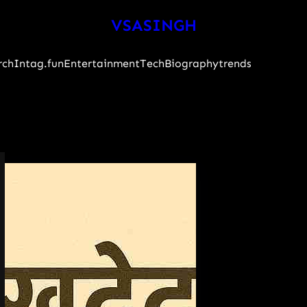
VSASINGH
rch
Intag.fun
Entertainment
Tech
Biography
trends