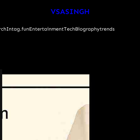
VSASINGH
rch
Intag.fun
Entertainment
Tech
Biography
trends