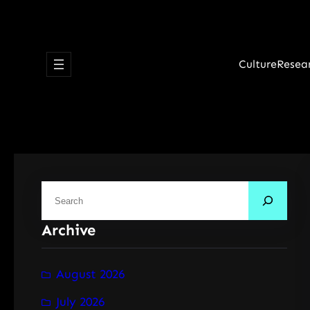
Skip
to
content
Culture
Resea
S
e
Archive
a
r
c
August 2026
h
July 2026