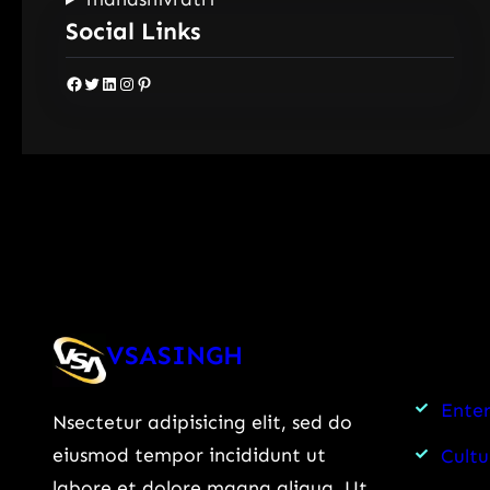
Social Links
Facebook
Twitter
LinkedIn
Instagram
Pinterest
VSASINGH
Ente
Nsectetur adipisicing elit, sed do
eiusmod tempor incididunt ut
Cultu
labore et dolore magna aliqua. Ut