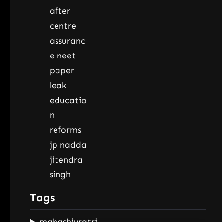
Tags
mahashivratri