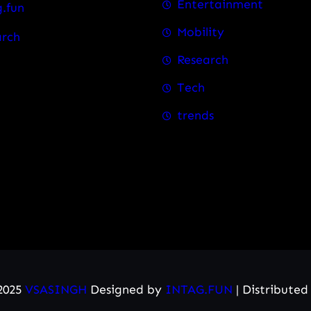
Entertainment
.fun
Mobility
arch
Research
Tech
trends
2025
VSASINGH
Designed by
INTAG.FUN
| Distribute