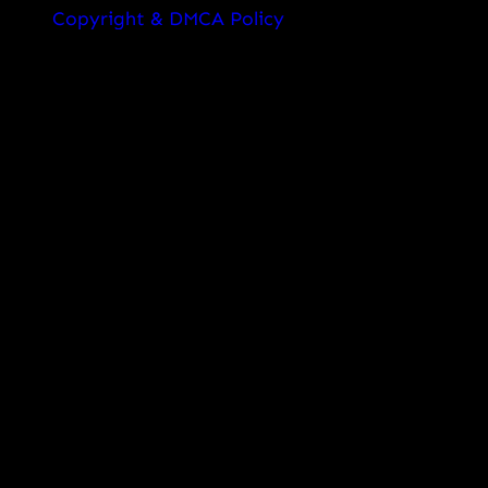
Copyright & DMCA Policy
Disclaimer
Editorial Policy
Privacy Policy
Terms & Conditions
© Copyright 2025
VSASINGH
Designed
by
INTAG.FUN
| Distributed By
VSASINGH