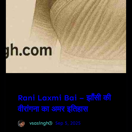
Rani Laxmi Bai – झाँसी की
वीरांगना का अमर इतिहास
vsasingh
Sep 5, 2025