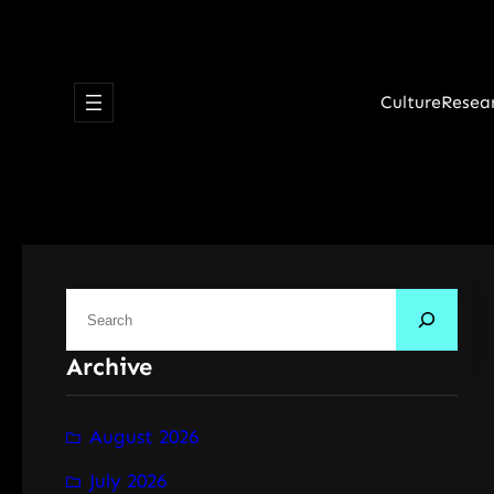
Skip
to
content
Culture
Resea
S
e
Archive
a
r
c
August 2026
h
July 2026