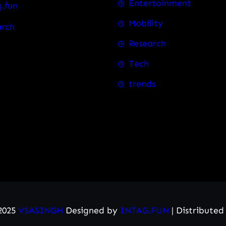
Entertainment
.fun
Mobility
arch
Research
Tech
trends
2025
VSASINGH
Designed by
INTAG.FUN
| Distribute