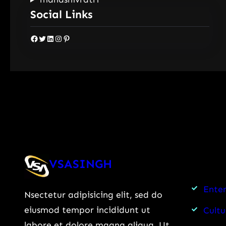
Social Links
Facebook
Twitter
LinkedIn
Instagram
Pinterest
VSASINGH
Ente
Nsectetur adipisicing elit, sed do
eiusmod tempor incididunt ut
Cultu
labore et dolore magna aliqua. Ut