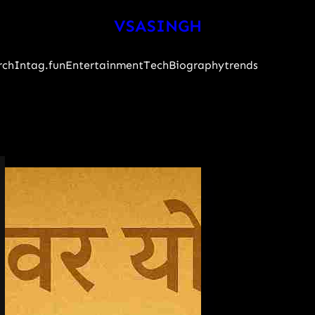
VSASINGH
rch
Intag.fun
Entertainment
Tech
Biography
trends