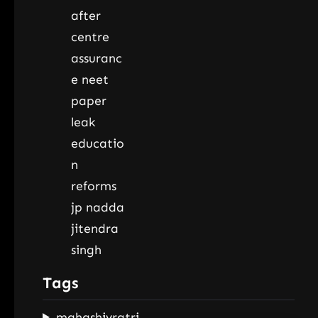
Tags
mahashivratri