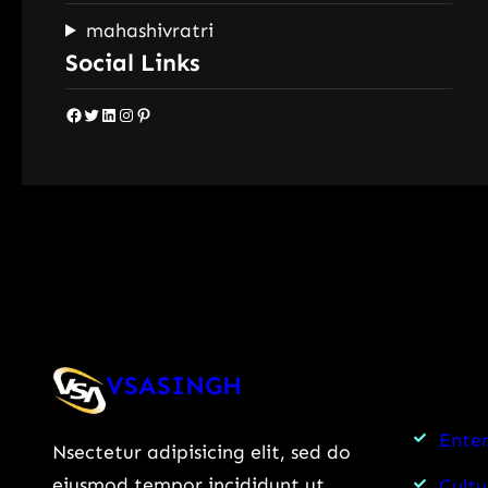
mahashivratri
Social Links
Facebook
Twitter
LinkedIn
Instagram
Pinterest
VSASINGH
Ente
Nsectetur adipisicing elit, sed do
eiusmod tempor incididunt ut
Cultu