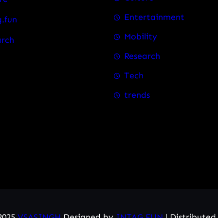
Entertainment
.fun
Mobility
arch
Research
Tech
trends
2025
VSASINGH
Designed by
INTAG.FUN
| Distribute