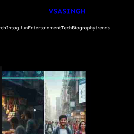
VSASINGH
rch
Intag.fun
Entertainment
Tech
Biography
trends