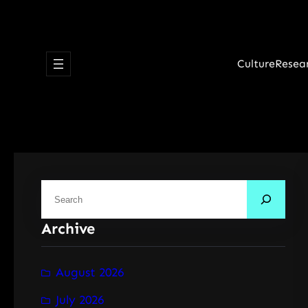
Skip
to
content
Culture
Resea
S
e
Archive
a
r
c
August 2026
h
July 2026