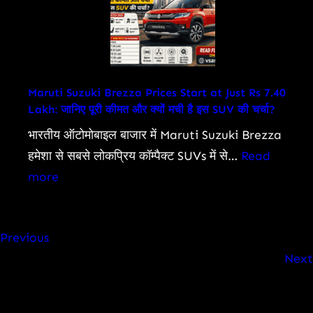
तक
Show
का
Submerged
सफर
Villages,
Lakhs
Affected
Maruti Suzuki Brezza Prices Start at Just Rs 7.40
Lakh: जानिए पूरी कीमत और क्यों मची है इस SUV की चर्चा?
as
Death
भारतीय ऑटोमोबाइल बाजार में Maruti Suzuki Brezza
Toll
हमेशा से सबसे लोकप्रिय कॉम्पैक्ट SUVs में से…
Read
Rises
:
more
Maruti
Suzuki
Previous
Brezza
Next
Prices
Start
at