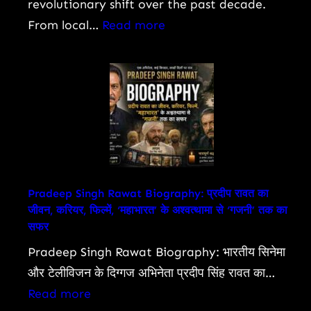
Features,
revolutionary shift over the past decade.
Engine
:
From local…
Read more
Specs,
Lok
and
Sabha
Detailed
Passes
Review
Bill
To
Allow
Charges
On
Pradeep Singh Rawat Biography: प्रदीप रावत का
जीवन, करियर, फिल्में, ‘महाभारत’ के अश्वत्थामा से ‘गजनी’ तक का
UPI,
सफर
Other
Pradeep Singh Rawat Biography: भारतीय सिनेमा
Digital
और टेलीविजन के दिग्गज अभिनेता प्रदीप सिंह रावत का…
Payments:
:
Read more
What