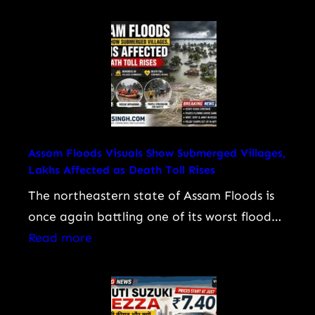
Pradeep
You
Singh
Need
Rawat
To
Biography:
Know
प्रदीप
रावत
का
जीवन,
Assam Floods Visuals Show Submerged Villages,
Lakhs Affected as Death Toll Rises
करियर,
फिल्में,
The northeastern state of Assam Floods is
‘महाभारत’
once again battling one of its worst flood…
के
:
Read more
अश्वत्थामा
Assam
से
Floods
‘गजनी’
Visuals