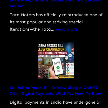
Lakh: Price, Features, Engine Specs, and Detailed
Review
Tata Motors has officially reintroduced one of
its most popular and striking special
:
iterations—the Tata…
Read more
Tata
Nexon
Camo
Edition
Launched
at
Rs
9.99
Lok Sabha Passes Bill To Allow Charges On UPI,
Other Digital Payments: What You Need To Know
Lakh:
Price,
Digital payments in India have undergone a