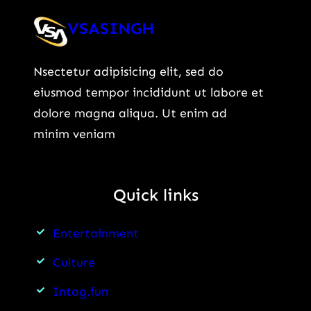
Just
VSASINGH
Rs
7.40
Nsectetur adipisicing elit, sed do
Lakh:
eiusmod tempor incididunt ut labore et
जानिए
dolore magna aliqua. Ut enim ad
पूरी
minim veniam
कीमत
और
क्यों
Quick links
मची
है
Entertainment
इस
SUV
Culture
की
Intag.fun
चर्चा?