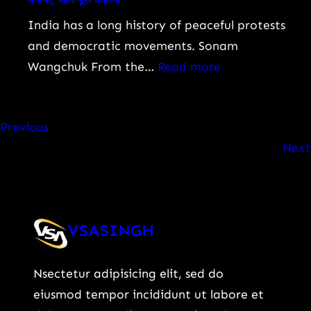
इस
जानिए
India has a long history of peaceful protests
SUV
कौन
and democratic movements. Sonam
की
हैं,
:
Wangchuk From the…
Read more
चर्चा?
क्यों
सरकार
हुआ
ने
यह
Previous
कैसे
बड़ा
Next
तुड़वाया
बदलाव
सोनम
और
वांगचुक
देश
का
की
VSASINGH
26
शिक्षा
दिन
व्यवस्था
Nsectetur adipisicing elit, sed do
का
पर
eiusmod tempor incididunt ut labore et
अनशन,
क्या