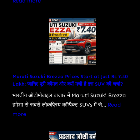
:
Read more
अश्वत्थामा
Assam
से
Floods
‘गजनी’
Visuals
तक
Show
का
Submerged
सफर
Villages,
Lakhs
Affected
Maruti Suzuki Brezza Prices Start at Just Rs 7.40
Lakh: जानिए पूरी कीमत और क्यों मची है इस SUV की चर्चा?
as
Death
भारतीय ऑटोमोबाइल बाजार में Maruti Suzuki Brezza
Toll
हमेशा से सबसे लोकप्रिय कॉम्पैक्ट SUVs में से…
Read
Rises
:
more
Maruti
Suzuki