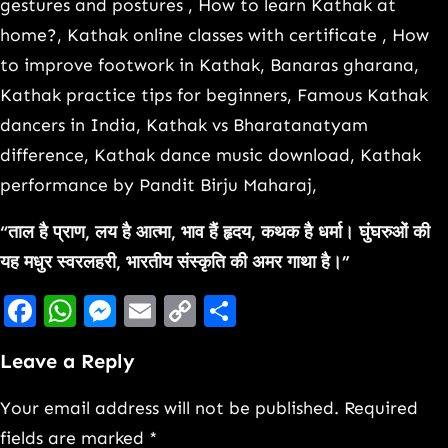
gestures and postures , How to learn Kathak at
home?, Kathak online classes with certificate , How
to improve footwork in Kathak, Banaras gharana,
Kathak practice tips for beginners, Famous Kathak
dancers in India, Kathak vs Bharatanatyam
difference, Kathak dance music download, Kathak
performance by Pandit Birju Maharaj,
“ताल है प्राण, लय है आत्मा, भाव हैं हृदय, कथक है धर्मा। घुंघरुओं की
यह मधुर स्वरलहरी, भारतीय संस्कृति की अमर गाथा है।”
Facebook
WhatsApp
Messenger
Email
Copy
Share
Link
Leave a Reply
Your email address will not be published.
Required
fields are marked
*