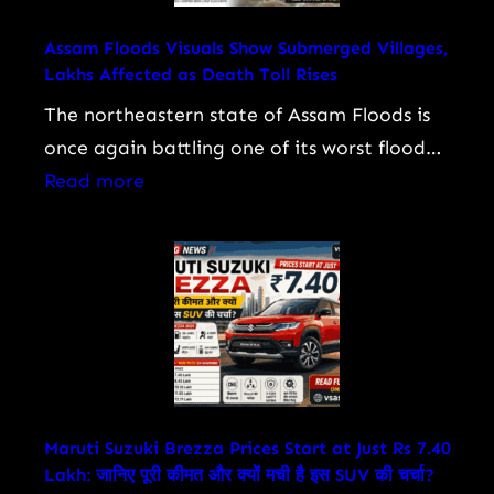
का
जीवन,
Assam Floods Visuals Show Submerged Villages,
Lakhs Affected as Death Toll Rises
करियर,
फिल्में,
The northeastern state of Assam Floods is
‘महाभारत’
once again battling one of its worst flood…
के
:
Read more
अश्वत्थामा
Assam
से
Floods
‘गजनी’
Visuals
तक
Show
का
Submerged
सफर
Villages,
Lakhs
Affected
Maruti Suzuki Brezza Prices Start at Just Rs 7.40
Lakh: जानिए पूरी कीमत और क्यों मची है इस SUV की चर्चा?
as