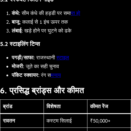
कंधे
: सीम कंधे की हड्डी पर समा
प्त हो
बाजू
: कलाई से 1 इंच ऊपर तक
लंबाई
: खड़े होने पर घुटने को ढके
5.2 स्टाइलिंग टिप्स
पगड़ी/साफा
: राजस्थानी
स्टाइल
मोजरी
: जूते का सही चुनाव
पॉकेट स्क्वायर
: रंग स
मन्वय
6. प्रसिद्ध ब्रांड्स और कीमत
ब्रांड
विशेषता
कीमत रेंज
रावतन
कस्टम सिलाई
₹50,000+