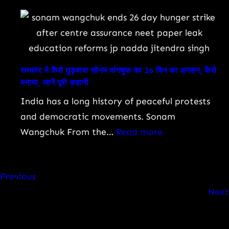
कीमत
जोशी
और
बने
क्यों
केंद्रीय
मची
शिक्षा
सरकार ने कैसे तुड़वाया सोनम वांगचुक का 26 दिन का अनशन, कैसे
है
मंत्री:
मनाया, जानें पूरी कहानी
इस
जानिए
India has a long history of peaceful protests
SUV
कौन
and democratic movements. Sonam
की
हैं,
:
Wangchuk From the…
Read more
चर्चा?
क्यों
सरकार
हुआ
ने
यह
Previous
कैसे
बड़ा
Next
तुड़वाया
बदलाव
सोनम
और
वांगचुक
देश