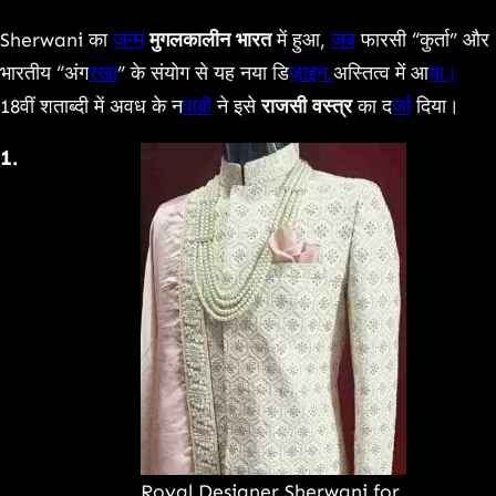
Link
Sherwani का
जन्म
मुगलकालीन भारत
में हुआ,
जब
फारसी “कुर्ता” और
भारतीय “अंग
रखा
” के संयोग से यह नया डि
ज़ाइन
अस्तित्व में आ
या।
18वीं शताब्दी में अवध के न
वाबों
ने इसे
राजसी वस्त्र
का द
र्जा
दिया।
1.
Royal Designer Sherwani for