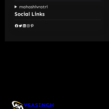
mahashivratri
Social Links
Facebook
Twitter
LinkedIn
Instagram
Pinterest
VSASINGH