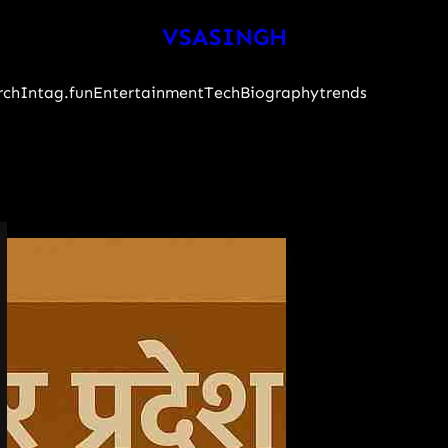
VSASINGH
rch
Intag.fun
Entertainment
Tech
Biography
trends