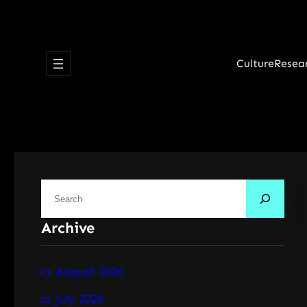
Skip
to
content
Culture
Resea
S
e
Archive
a
r
c
August 2026
h
July 2026