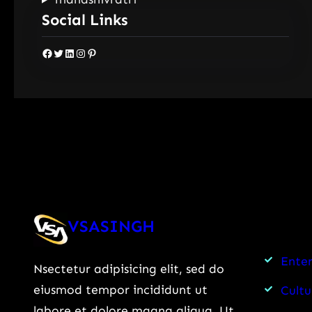
Social Links
Facebook
Twitter
LinkedIn
Instagram
Pinterest
VSASINGH
Ente
Nsectetur adipisicing elit, sed do
eiusmod tempor incididunt ut
Cultu
labore et dolore magna aliqua. Ut