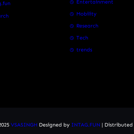
Entertainment
.fun
Mobility
arch
Research
Tech
trends
2025
VSASINGH
Designed by
INTAG.FUN
| Distribute