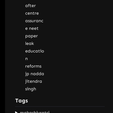
Tags
mahashivratri