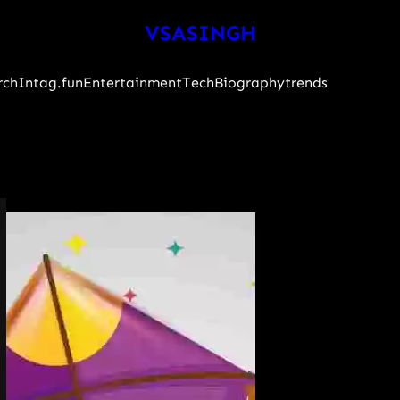
VSASINGH
rch
Intag.fun
Entertainment
Tech
Biography
trends