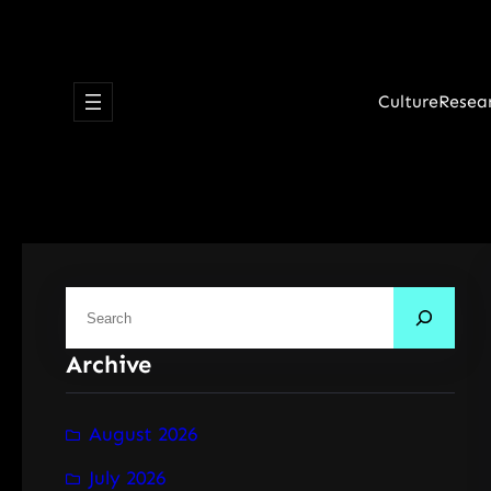
Skip
to
content
Culture
Resea
S
e
Archive
a
r
c
August 2026
h
July 2026